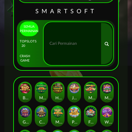
SMARTSOFT
SEMUA
PERMAINAN
TOP
SLOTS
20
CRASH
GAME
Bao Slot 5X
Multi Hot 100
Habesha Fortune 5
Jingle Bell Bonanza
Multi Hot 5 Deluxe
Multi Fruits Charging Wilds
Gems Crown Charging Wilds
Coins Of Atlantis
Multi Hot 5 Super Wilds
Power Of Tiger
Foxy Hot 20
WildMultiStar