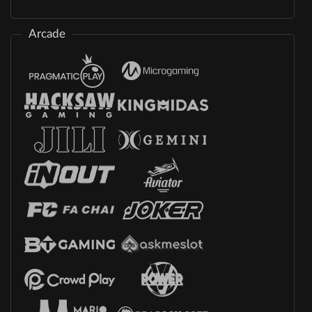
Arcade