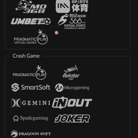
Crash Game