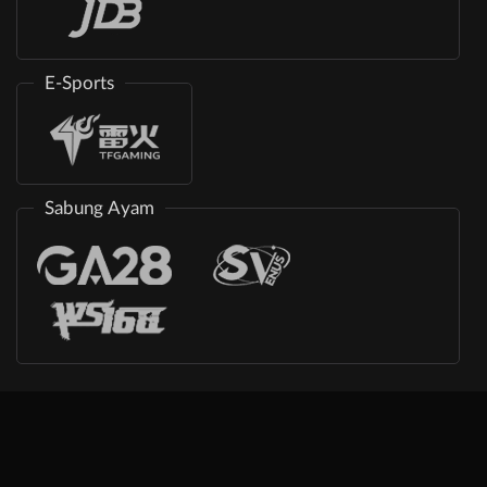
E-Sports
Sabung Ayam