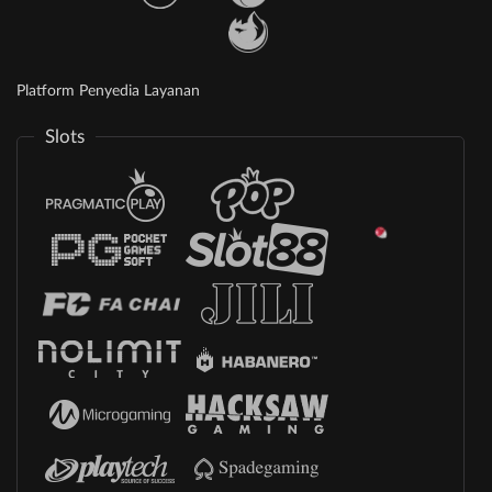
Platform Penyedia Layanan
Slots