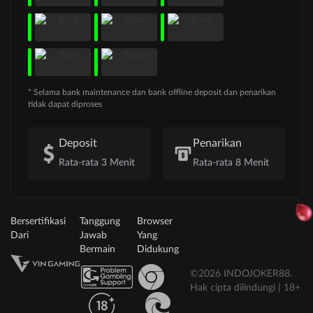
* Selama bank maintenance dan bank offline deposit dan penarikan
tidak dapat diproses
Deposit
Penarikan
Rata-rata 3 Menit
Rata-rata 8 Menit
Bersertifikasi
Tanggung
Browser
Dari
Jawab
Yang
Bermain
Didukung
©2026 INDOJOKER88.
Hak cipta dilindungi | 18+