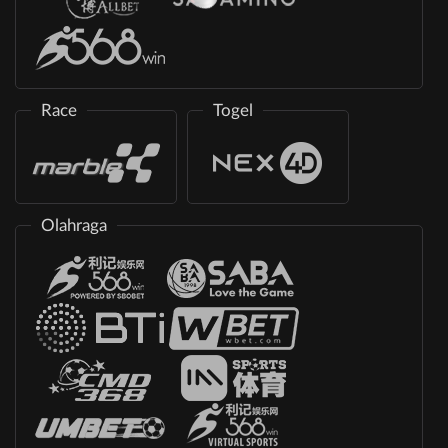
Race
Togel
Olahraga