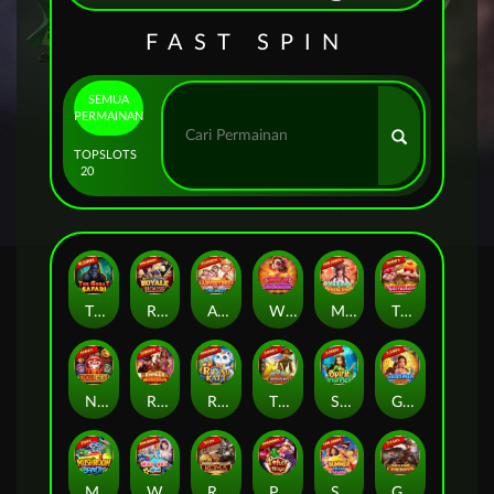
FAST SPIN
SEMUA
PERMAINAN
TOP
SLOTS
20
The Great Safari
Royale House
Adventure To The West
Wild Calavera
Mahjong Princess
The Nutcrackers
Neko Riches
Ranger Showdown
Royal Katt
The Maya Myth
Spirit of the Sea
Golden Moon Empire
Mushroom Bandit
Wild Wet Win
Roma
Poker Ways
Summer Splash Paradise
Gold Rush Cowboys