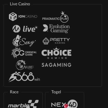
Live Casino
Race
Togel