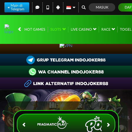
Main di
MASUK
DAF
Telegram
HOT GAMES
SLOTS
LIVE CASINO
RACE
TOGE
IDR
12,673,740,