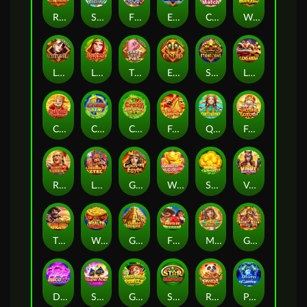
Rich Fortune 2
Songkran Festival
Fighting Academy 2
EURO2024
CakeMatch
Weird Xmas
LUXURY WORLD
Little Red Riding Hood
Three Little Pigs
Ennead
Stonelions
Lion's area
Cai Shen Arrives!
Crazy ATM
Crazy Money Rolling
Fortune Horse
Quetzalcoatl
Fortune Toto 4D
ROMAN WARRIOR2
Legend of Aztec2
Gods of Egypt
Wealth Rising 2
Super Clovers 2
Vault Beauty Thief
The Age Of Navigation
Wealth Rolling
Golden Temple2
Fiesta de Mexicana
MEOW DYNASTY
Gold Rush Blast
DISCO 777
Super Ace
Gold Rush Party
STAR Bingo
Rolling Panda
Pluto Gems