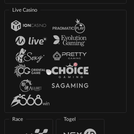
Live Casino
Race
Togel