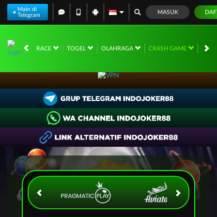
Main di
MASUK
DAF
Telegram
 CASINO
RACE
TOGEL
OLAHRAGA
CRASH GAME
ARC