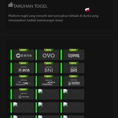
TARUHAN TOGEL
Platform togel yang menarik dari perusahan terbaik di dunia yang
menawarkan hadiah kemenangan besar