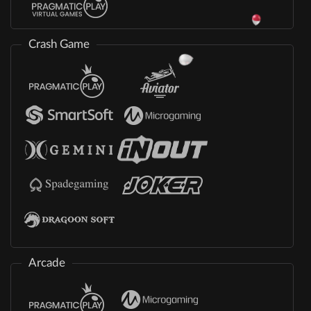
Crash Game
Arcade