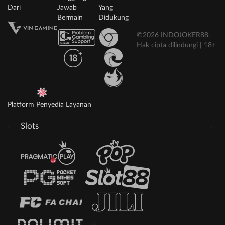
Dari
Jawab
Yang
Bermain
Didukung
©2026 INDOJOKER88.
Hak cipta dilindungi | 18+
Platform Penyedia Layanan
Slots