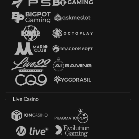
Live Casino