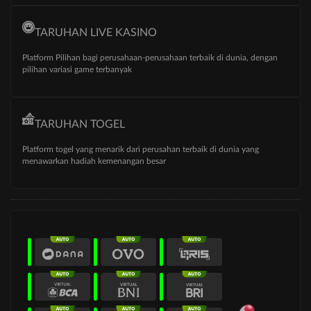
TARUHAN LIVE KASINO
Platform Pilihan bagi perusahaan-perusahaan terbaik di dunia, dengan
pilihan variasi game terbanyak
TARUHAN TOGEL
Platform togel yang menarik dari perusahan terbaik di dunia yang
menawarkan hadiah kemenangan besar