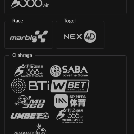
Race
Togel
Olahraga