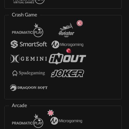
Crash Game
Arcade