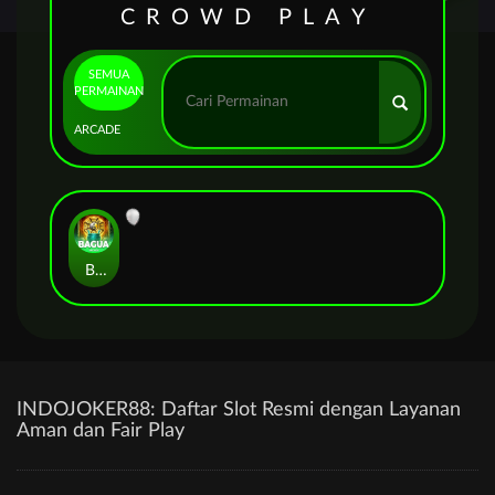
CROWD PLAY
SEMUA
PERMAINAN
ARCADE
Bagua
INDOJOKER88: Daftar Slot Resmi dengan Layanan
Aman dan Fair Play