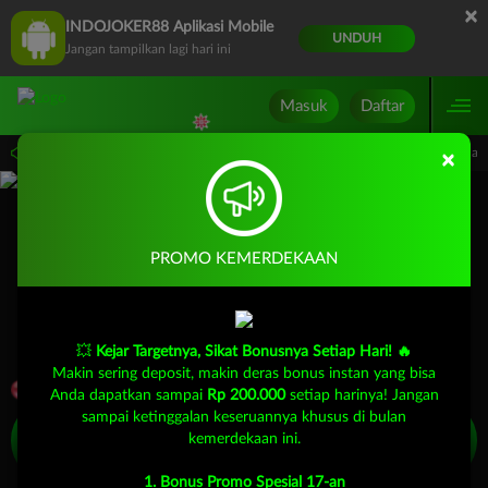
×
INDOJOKER88 Aplikasi Mobile
UNDUH
Jangan tampilkan lagi hari ini
Masuk
Daftar
5.00.00 sampai 30-Sep-2026 15.00.00. Selama waktu ini, PP Virtual Sports permaina
×
PROMO KEMERDEKAAN
💥
Kejar Targetnya, Sikat Bonusnya Setiap Hari! 🔥
JACKPOT
PLAY
Makin sering deposit, makin deras bonus instan yang bisa
Anda dapatkan sampai
Rp 200.000
setiap harinya! Jangan
sampai ketinggalan keseruannya khusus di bulan
IDR
12,745,708,645
kemerdekaan ini.
1. Bonus Promo Spesial 17-an